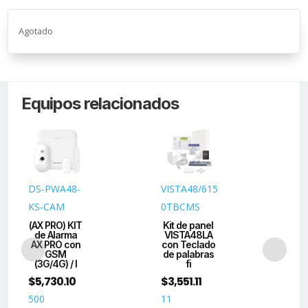
Agotado
Equipos relacionados
DS-PWA48-
VISTA48/615
DS
KS-CAM
0TBCMS
K-
(AX PRO) KIT
Kit de panel
(AX
de Alarma
VISTA48LA
d
AX PRO con
con Teclado
A
GSM
de palabras
I
(3G/4G) / I
fi
$
5,730.10
$
3,551.11
$
4
500
11
7