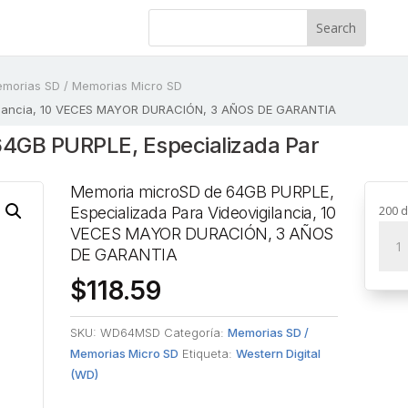
morias SD / Memorias Micro SD
gilancia, 10 VECES MAYOR DURACIÓN, 3 AÑOS DE GARANTIA
4GB PURPLE, Especializada Par
Memoria microSD de 64GB PURPLE,
200 d
Especializada Para Videovigilancia, 10
Mem
VECES MAYOR DURACIÓN, 3 AÑOS
micr
DE GARANTIA
de
$
118.59
64G
PURP
SKU:
WD64MSD
Categoría:
Memorias SD /
Espec
Memorias Micro SD
Etiqueta:
Western Digital
Para
(WD)
Video
10