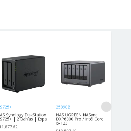
S725+
25898B
DS425+
AS Synology DiskStation
NAS UGREEN NASync
NAS Dis
S725+ | 2 Bahías | Expa
DXP6800 Pro / Intel Core
4 Bahías
i5-123
11,877.62
$
11,877
$
18,597.49