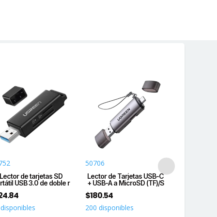
S
OR
ACIÓN,
S
ANTIA
idad
752
50706
WD101PUR
Lector de tarjetas SD
Lector de Tarjetas USB-C
Disco duro
rtátil USB 3.0 de doble r
+ USB-A a MicroSD (TF)/S
7200RPM /
p
24.84
$
180.54
$
7,171.64
 disponibles
200 disponibles
200 disponi