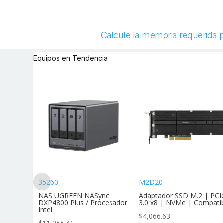
Calcule la memoria requerida pa
Equipos en Tendencia
35260
M2D20
andar Af
NAS UGREEN NASync
Adaptador SSD M.2 | PCI
vimie
DXP4800 Plus / Procesador
3.0 x8 | NVMe | Compati
Intel
$
4,066.63
$
11,255.41