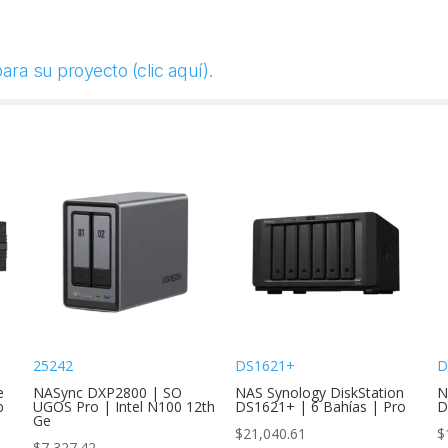
ra su proyecto (clic aquí).
25242
DS1621+
D
e
NASync DXP2800 | SO
NAS Synology DiskStation
N
b
UGOS Pro | Intel N100 12th
DS1621+ | 6 Bahías | Pro
D
Ge
$
21,040.61
$
$
7,327.42