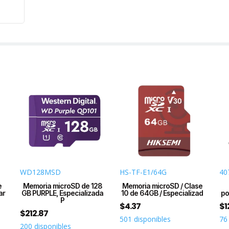
VECE
MAY
DUR
3
AÑO
DE
GAR
cant
WD128MSD
HS-TF-E1/64G
40
e
Memoria microSD de 128
Memoria microSD / Clase
ar
GB PURPLE, Especializada
10 de 64GB / Especializad
po
P
$
4.37
$
1
$
212.87
501 disponibles
76
200 disponibles