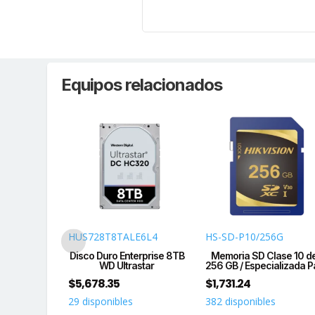
Equipos relacionados
HUS728T8TALE6L4
HS-SD-P10/256G
etas USB-A
Disco Duro Enterprise 8TB
Memoria SD Clase 10 d
Flash (CF)
WD Ultrastar
256 GB / Especializada P
$
5,678.35
$
1,731.24
s
29 disponibles
382 disponibles