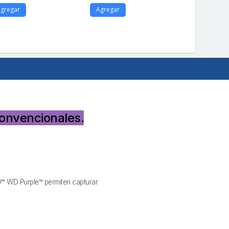
gregar
Agregar
Agregar
onvencionales.
oSD™ WD Purple™ permiten capturar