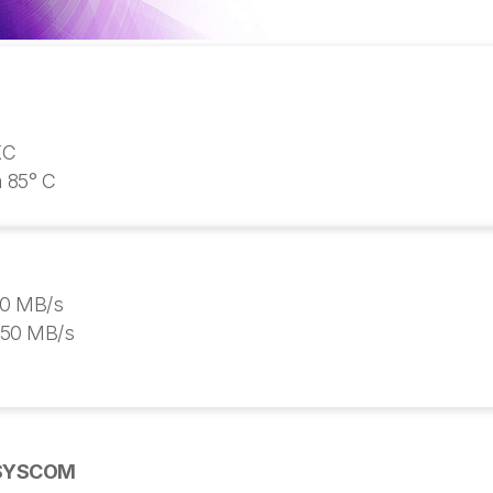
XC
a 85° C
80 MB/s
a 50 MB/s
n SYSCOM