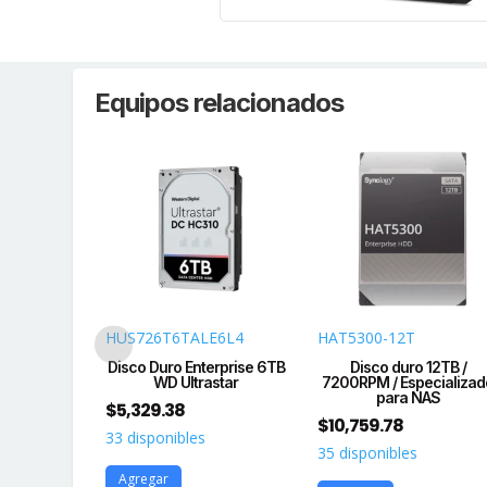
Equipos relacionados
A6L4
HUS726T6TALE6L4
HAT5300-12T
erprise 4TB
Disco Duro Enterprise 6TB
Disco duro 12TB /
star
WD Ultrastar
7200RPM / Especializad
para NAS
$
5,329.38
$
10,759.78
33 disponibles
35 disponibles
Agregar