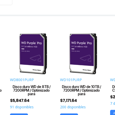
solu
de
vide
intel
cant
WD8001PURP
WD101PURP
WD
Disco duro WD de 8TB /
Disco duro WD de 10TB /
D
o
7200RPM / Optimizado
7200RPM / Optimizado
C
para
para
$
2
$
5,847.64
$
7,171.64
7 
91 disponibles
200 disponibles
A