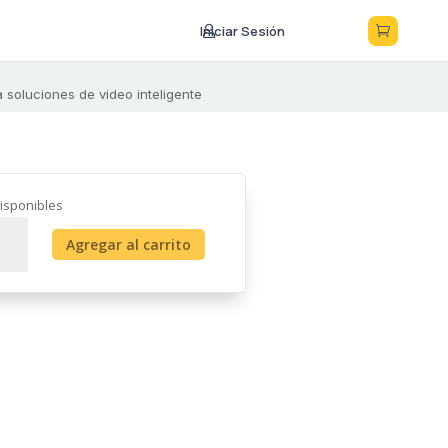
Iniciar Sesión



soluciones de video inteligente
isponibles
o
Agregar al carrito
B
0RPM
mizado