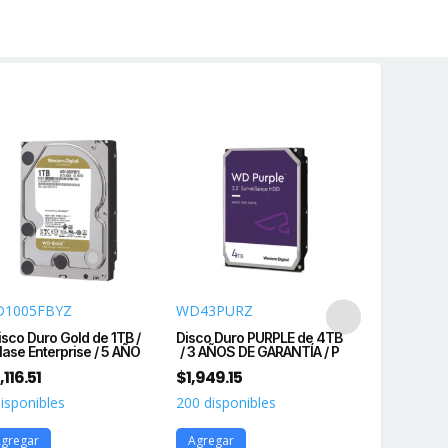
ciones
o
igente
idad
1005FBYZ
WD43PURZ
HUS728T8T
isco Duro Gold de 1TB /
Disco Duro PURPLE de 4TB
Disco Duro 
lase Enterprise / 5 AÑO
/ 3 AÑOS DE GARANTÍA / P
WD Ul
,116.51
$
1,949.15
$
5,678.35
disponibles
200 disponibles
29 disponib
gregar
Agregar
Agregar