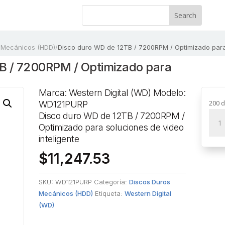
 Mecánicos (HDD)
/
Disco duro WD de 12TB / 7200RPM / Optimizado para 
B / 7200RPM / Optimizado para
Marca: Western Digital (WD) Modelo:
200 d
WD121PURP
Disc
Disco duro WD de 12TB / 7200RPM /
duro
Optimizado para soluciones de video
WD
inteligente
de
$
11,247.53
12T
/
SKU:
WD121PURP
Categoría:
Discos Duros
720
Mecánicos (HDD)
Etiqueta:
Western Digital
/
(WD)
Opti
para