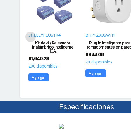
PM
SHELLYPLUS1K4
BHP120USWH1
alámbrico
Kit de 4 / Relevador
Plug In Inteligente para
anales, 16A
inalámbrico inteligente
tomacorrientes en pared
16A,
$
944.06
$
1,640.78
s
20 disponibles
200 disponibles
Agregar
Agregar
Especificaciones