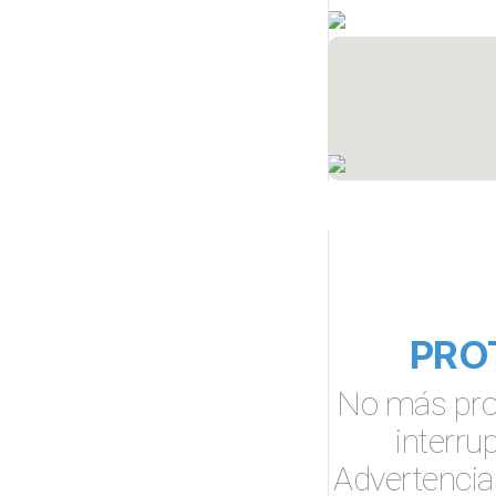
PRO
No más prob
interru
Advertencia