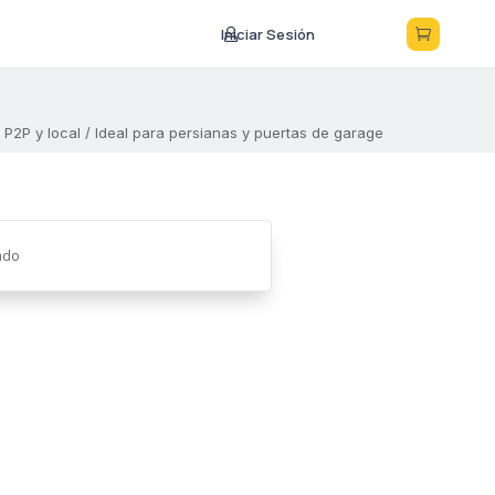
Iniciar Sesión



 P2P y local / Ideal para persianas y puertas de garage
ado