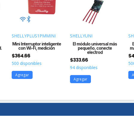
SHELLYPLUS1PMMINI
SHELLYUNI
SH
Mini Interruptor inteligente
El módulo universal más
.
con Wi-Fi, medición
pequeño, conecte
má
electrod
$
364.66
$
4
$
333.66
500 disponibles
50
94 disponibles
Agregar
A
Agregar