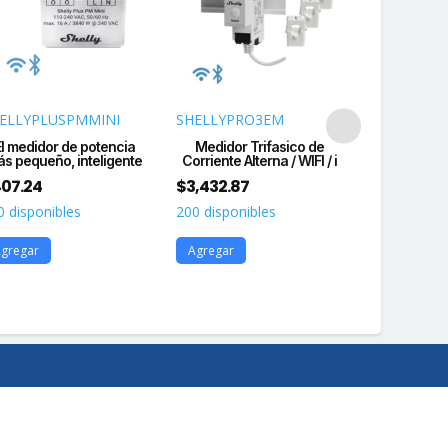
ELLYPLUSPMMINI
SHELLYPRO3EM
SHELLYPLU
El medidor de potencia
Medidor Trifasico de
Relevador D
s pequeño, inteligente
Corriente Alterna / WIFI / i
Industrial
07.24
$
3,432.87
$
895.93
0 disponibles
200 disponibles
108 disponi
gregar
Agregar
Agregar