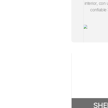
interior, co
confiable
SHE