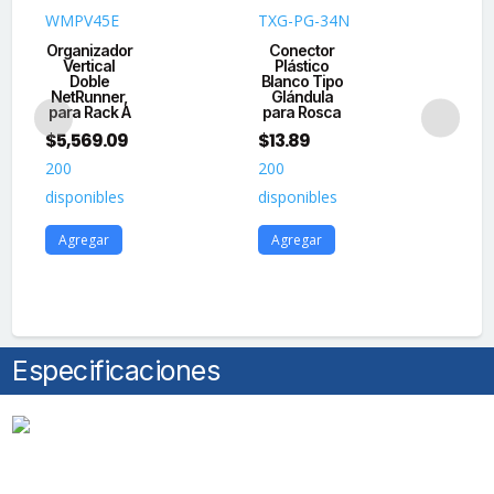
de
WMPV45E
TXG-PG-34N
PD
Corriente
Organizador
Conector
PD
110
Vertical
Plástico
Doble
Blanco Tipo
Di
Vca/50
NetRunner,
Glándula
de
Hz
para Rack A
para Rosca
C
con
$
5,569.09
$
13.89
$
1
Clavija.
200
200
19
cantidad
disponibles
disponibles
dis
Agregar
Agregar
A
Especificaciones