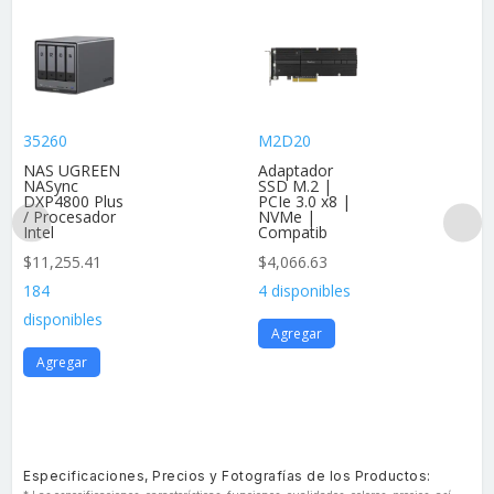
35260
M2D20
NAS UGREEN
Adaptador
NASync
SSD M.2 |
DXP4800 Plus
PCIe 3.0 x8 |
/ Procesador
NVMe |
Intel
Compatib
$
11,255.41
$
4,066.63
184
4 disponibles
disponibles
Agregar
Agregar
Especificaciones, Precios y Fotografías de los Productos: