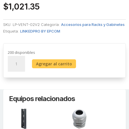
$
1,021.35
SKU:
LP-VENT-02V2
Categoría:
Accesorios para Racks y Gabinetes
Etiqueta:
LINKEDPRO BY EPCOM
200 disponibles
Kit
Agregar al carrito
de
2
Ventiladores
(12
x
Equipos relacionados
12
cm)
con
3
Tomas