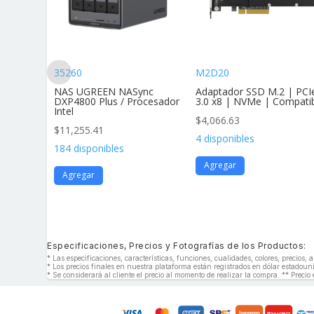
35260
M2D20
andar Af
NAS UGREEN NASync
Adaptador SSD M.2 | PCI
vimie
DXP4800 Plus / Procesador
3.0 x8 | NVMe | Compati
Intel
$
4,066.63
$
11,255.41
4 disponibles
184 disponibles
Agregar
Agregar
Especificaciones, Precios y Fotografías de los Productos:
* Las especificaciones, características, funciones, cualidades, colores, precios
* Los precios finales en nuestra plataforma están registrados en dólar estado
* Se considerará al cliente el precio al momento de realizar la compra. ** Precio 