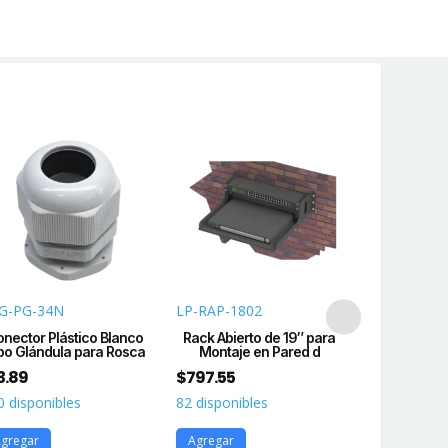
undidad,
r
o
idad
G-PG-34N
LP-RAP-1802
TUERACK-
nector Plástico Blanco
Rack Abierto de 19″ para
Kit IP I
po Glándula para Rosca
Montaje en Pared d
Megapíx
Can
3.89
$
797.55
$
71.73
0 disponibles
82 disponibles
59 disponib
gregar
Agregar