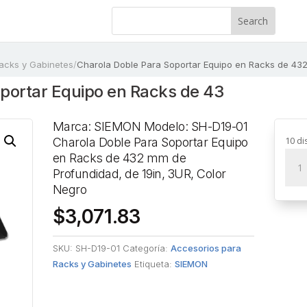
acks y Gabinetes
/
Charola Doble Para Soportar Equipo en Racks de 432
portar Equipo en Racks de 43
Marca: SIEMON Modelo: SH-D19-01
10 di
Charola Doble Para Soportar Equipo
Char
en Racks de 432 mm de
Dobl
Profundidad, de 19in, 3UR, Color
Para
Negro
Sopo
$
3,071.83
Equi
en
SKU:
SH-D19-01
Categoría:
Accesorios para
Rack
Racks y Gabinetes
Etiqueta:
SIEMON
de
432
mm