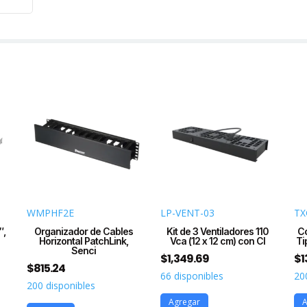
de
Prof
de
19in,
3UR,
Colo
Negr
cant
WMPHF2E
LP-VENT-03
TX
″,
Organizador de Cables
Kit de 3 Ventiladores 110
Co
Horizontal PatchLink,
Vca (12 x 12 cm) con Cl
Ti
Senci
$
1,349.69
$
1
$
815.24
66 disponibles
20
200 disponibles
Agregar
A