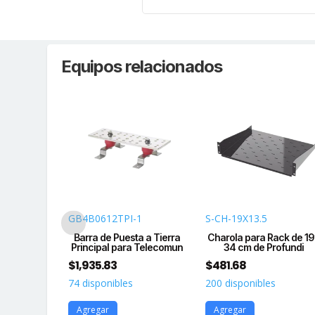
Equipos relacionados
GB4B0612TPI-1
S-CH-19X13.5
de Cables
Barra de Puesta a Tierra
Charola para Rack de 19
atchLink,
Principal para Telecomun
34 cm de Profundi
i
$
1,935.83
$
481.68
74 disponibles
200 disponibles
s
Agregar
Agregar