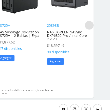
S725+
25898B
DS425+
AS Synology DiskStation
NAS UGREEN NASync
NAS Dis
S725+ | 2 Bahías | Expa
DXP6800 Pro / Intel Core
4 Bahías
i5-123
11,877.62
$
11,877
$
18,597.49
47 disponibles
136 disp
90 disponibles
Agregar
Agrega
Agregar
geros cambios debido a la tecnología cambiante.
 horas.



