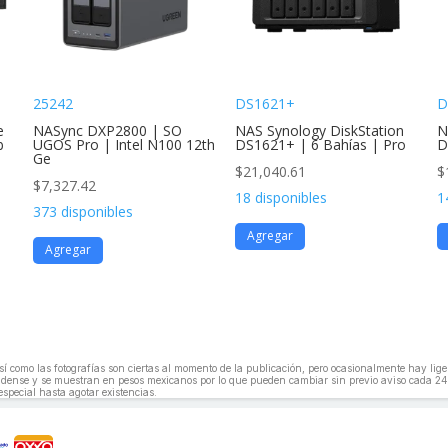
25242
DS1621+
D
e
NASync DXP2800 | SO
NAS Synology DiskStation
N
b
UGOS Pro | Intel N100 12th
DS1621+ | 6 Bahías | Pro
D
Ge
$
21,040.61
$
$
7,327.42
18 disponibles
1
373 disponibles
Agregar
Agregar
, así como las fotografías son ciertas al momento de la publicación, pero ocasionalmente hay li
unidense y se muestran en pesos mexicanos por lo que pueden cambiar sin previo aviso cada 24
especial hasta agotar existencias.