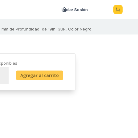
Iniciar Sesión



 mm de Profundidad, de 19in, 3UR, Color Negro
sponibles
ola
Agregar al carrito
e
rtar
po
s