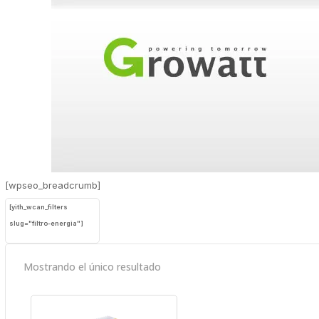
[wpseo_breadcrumb]
[yith_wcan_filters
slug="filtro-energia"]
Mostrando el único resultado