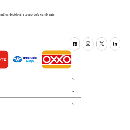
ambios debido a la tecnología cambiante.



