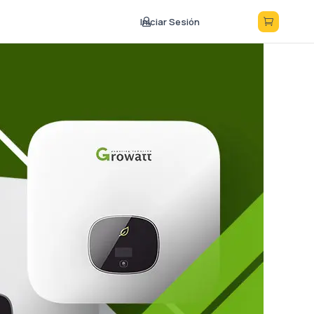
Iniciar Sesión


