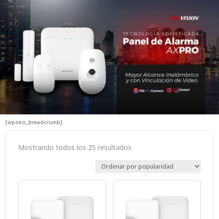
[wpseo_breadcrumb]
Sorted
Mostrando todos los 25 resultados
by
popularity