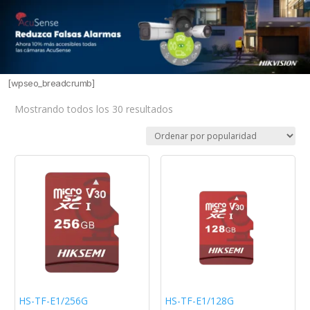
[wpseo_breadcrumb]
Sorted
Mostrando todos los 30 resultados
by
popularity
HS-TF-E1/256G
HS-TF-E1/128G