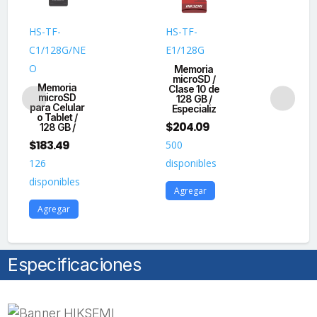
Videovigilancia
(Uso
HS-TF-
HS-TF-
HS
24/7)
C1/128G/NE
E1/128G
E3
/
O
Memoria
M
Compatibles
microSD /
US
Memoria
Clase 10 de
1
con
microSD
128 GB /
cámaras
para Celular
Especializ
o Tablet /
HIKVISION
$
204.09
128 GB /
$
1
y
$
183.49
500
20
Otras
126
disponibles
Marcas
dis
disponibles
/
Agregar
A
95
Agregar
MB/s
Lectura
/
Especificaciones
40
MB/s
Escritura