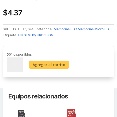
$
4.37
SKU:
HS-TF-E1/64G
Categoría:
Memorias SD / Memorias Micro SD
Etiqueta:
HIKSEMI by HIKVISION
501 disponibles
Memoria
Agregar al carrito
microSD
/
Clase
10
de
Equipos relacionados
64GB
/
Especializada
Para