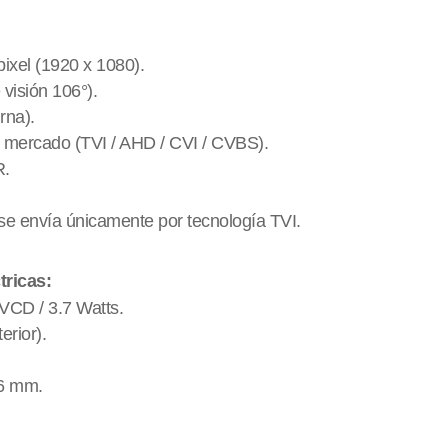
xel (1920 x 1080).
 visión 106°).
rna).
l mercado (TVI / AHD / CVI / CVBS).
R.
 se envía únicamente por tecnología TVI.
tricas:
VCD / 3.7 Watts.
erior).
.6 mm.