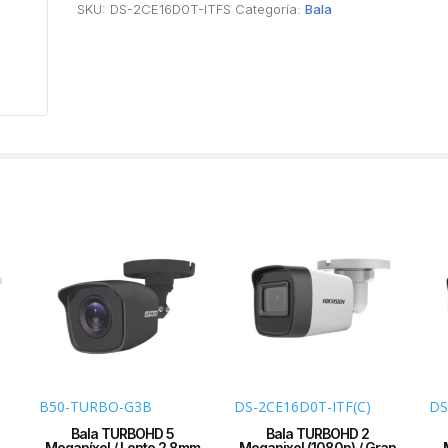
SKU:
DS-2CE16D0T-ITFS
Categoría:
Bala
B50-TURBO-G3B
DS-2CE16D0T-ITF(C)
DS
Bala TURBOHD 5
Bala TURBOHD 2
Megapíxel / Lente 2.8mm
Megapixel (1080p) / Gran