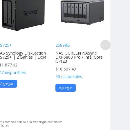
S725+
25898B
DS425+
AS Synology DiskStation
NAS UGREEN NASync
NAS Dis
S725+ | 2 Bahías | Expa
DXP6800 Pro / Intel Core
4 Bahías
i5-123
11,877.62
$
11,877
$
18,597.49
47 disponibles
136 disp
90 disponibles
Agregar
Agrega
Agregar
geros cambios debido a la tecnología cambiante.
 horas.