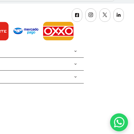



