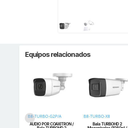
Equipos relacionados
B8-TURBO-G2P/A
B8-TURBO-X8
BOHD 5
AUDIO POR COAXITRON /
Bala TURBOHD 2
 Lente 2.8
Bala TURBOHD 2
Megapíxeles (1080p) /