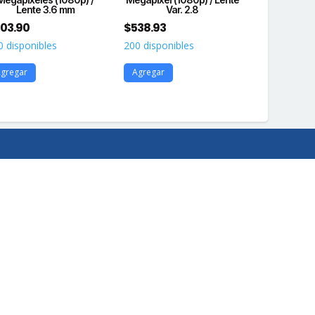
Lente 3.6 mm
Var. 2.8
(85
03.90
$
538.93
$
436.52
0 disponibles
200 disponibles
200 disponi
gregar
Agregar
Agregar