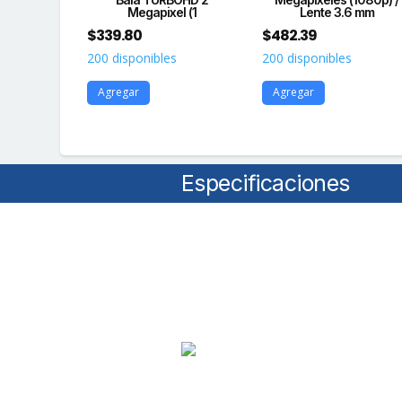
n A
Megapixel (1
Lente 3.6 mm
$
339.80
$
482.39
s
200 disponibles
200 disponibles
Agregar
Agregar
Especificaciones