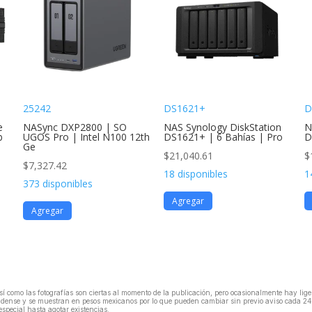
25242
DS1621+
D
e
NASync DXP2800 | SO
NAS Synology DiskStation
N
b
UGOS Pro | Intel N100 12th
DS1621+ | 6 Bahías | Pro
D
Ge
$
21,040.61
$
$
7,327.42
18 disponibles
1
373 disponibles
Agregar
Agregar
, así como las fotografías son ciertas al momento de la publicación, pero ocasionalmente hay li
unidense y se muestran en pesos mexicanos por lo que pueden cambiar sin previo aviso cada 24
especial hasta agotar existencias.