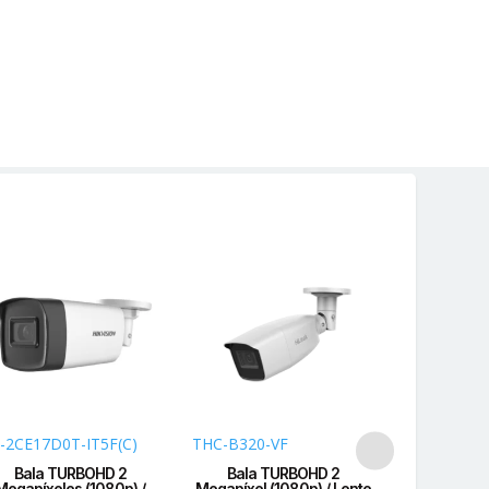
-2CE17D0T-IT5F(C)
THC-B320-VF
B50-TURB
Bala TURBOHD 2
Bala TURBOHD 2
Bala T
Megapíxeles (1080p) /
Megapíxel (1080p) / Lente
Megapíxel 