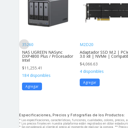
35260
M2D20
andar Af
NAS UGREEN NASync
Adaptador SSD M.2 | PCI
vimie
DXP4800 Plus / Procesador
3.0 x8 | NVMe | Compati
Intel
$
4,066.63
$
11,255.41
4 disponibles
184 disponibles
Agregar
Agregar
Especificaciones, Precios y Fotografías de los Productos:
* Las especificaciones, características, funciones, cualidades, colores, precios
* Los precios finales en nuestra plataforma están registrados en dólar estado
* Se considerará al cliente el precio al momento de realizar la compra. ** Precio 