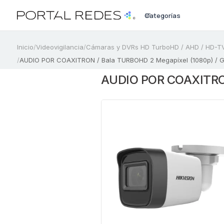
Categorías
a
Inicio
/
Videovigilancia
/
Cámaras y DVRs HD TurboHD / AHD / HD-TV
/
AUDIO POR COAXITRON / Bala TURBOHD 2 Megapíxel (1080p) / Gran 
AUDIO POR COAXITRON