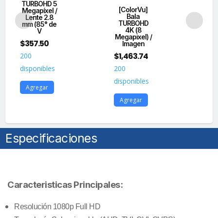
TURBOHD 5
[ColorVu]
[
Megapíxel /
Bala
Lente 2.8
TURBOHD
T
mm (85° de
4K (8
4K
V
Megapixel) /
a C
$
357.50
Imagen
$
1,463.74
$
1
200
disponibles
200
20
disponibles
dis
Agregar
Agregar
A
Especificaciones
Caracteristicas Principales:
Resolución 1080p Full HD