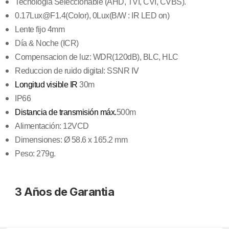
Tecnología Seleccionable (AHD, TVI, CVI, CVBS).
0.17Lux@F1.4(Color), 0Lux(B/W : IR LED on)
Lente fijo 4mm
Día & Noche (ICR)
Compensacion de luz: WDR(120dB), BLC, HLC
Reduccion de ruido digital: SSNR Ⅳ
Longitud visible IR
30m
IP66
Distancia de transmisión máx.
500m
Alimentación: 12VCD
Dimensiones: Ø 58.6 x 165.2 mm
Peso: 279g.
3 Años de Garantia