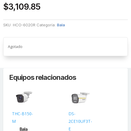
$
3,109.85
SKU:
HCO-6020R
Categoría:
Bala
Agotado
Equipos relacionados
THC-B150-
DS-
DS
M
2CE10UF3T-
2C
E
E
Bala