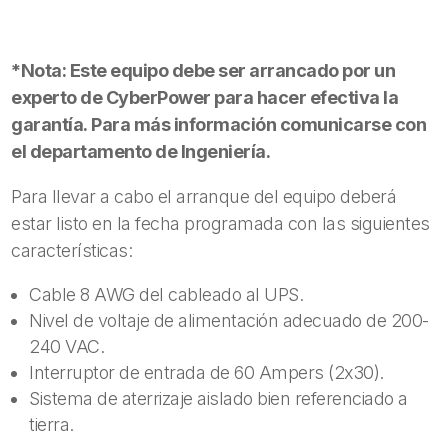
de
8
UR,
*Nota: Este equipo debe ser arrancado por un
Con
6
experto de CyberPower para hacer efectiva la
Tomas
garantía.
Para más información comunicarse con
NEMA
el departamento de Ingeniería.
5-
20R,
Para llevar a cabo el arranque del equipo deberá
3
estar listo en la fecha programada con las siguientes
NEMA
características:
L6-
30R
Cable 8 AWG del cableado al UPS.
y
Nivel de voltaje de alimentación adecuado de 200-
Terminal
240 VAC.
Hardwired
cantidad
Interruptor de entrada de 60 Ampers (2x30).
Sistema de aterrizaje aislado bien referenciado a
tierra.