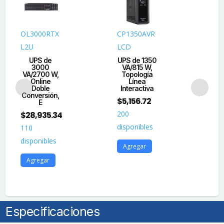
-
240
Vac
OL3000RTX
CP1350AVR
PR
de
L2U
LCD
L2
Entrada,
UPS de
UPS de 1350
120
3000
VA/815 W,
VA/2700 W,
Topología
VA
-
Online
Línea
T
240
Doble
Interactiva
Conversión,
I
Vac
$
5,156.72
E
$
2
de
200
$
28,935.34
9
Salida,
disponibles
110
Entrada
17
disponibles
Hardwired,
dis
Agregar
Onda
Agregar
A
Senoidal
Pura,
Torre
o
Especificaciones
Rack