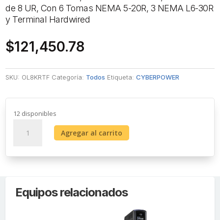
de 8 UR, Con 6 Tomas NEMA 5-20R, 3 NEMA L6-30R
y Terminal Hardwired
$
121,450.78
SKU:
OL8KRTF
Categoría:
Todos
Etiqueta:
CYBERPOWER
12 disponibles
UPS
Agregar al carrito
de
8000
VA/8000
W,
Online
Equipos relacionados
Doble
Conversión,
200