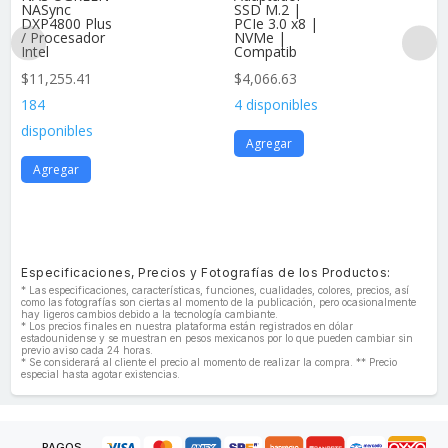
NASync
SSD M.2 |
DXP4800 Plus
PCIe 3.0 x8 |
/ Procesador
NVMe |
Intel
Compatib
$
11,255.41
$
4,066.63
184
4 disponibles
disponibles
Agregar
Agregar
Especificaciones, Precios y Fotografías de los Productos:
* Las especificaciones, características, funciones, cualidades, colores, precios, así
como las fotografías son ciertas al momento de la publicación, pero ocasionalmente
hay ligeros cambios debido a la tecnología cambiante.
* Los precios finales en nuestra plataforma están registrados en dólar
estadounidense y se muestran en pesos mexicanos por lo que pueden cambiar sin
previo aviso cada 24 horas.
* Se considerará al cliente el precio al momento de realizar la compra. ** Precio
especial hasta agotar existencias.
PAGOS