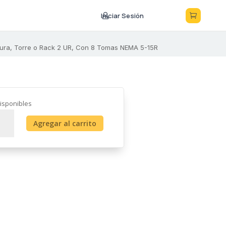
Iniciar Sesión



Pura, Torre o Rack 2 UR, Con 8 Tomas NEMA 5-15R
isponibles
Agregar al carrito
050
logía
a
activa,
ada