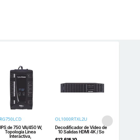
A
a
idal
,
e
as
A
RG750LCD
OL1000RTXL2U
OL1500RT
UPS de 750 VA/450 W,
Decodificador de Vídeo de
UPS de 150
Topología Línea
10 Salidas HDMI 4K / So
Online Dobl
idad
Interactiva,
$
13,615.10