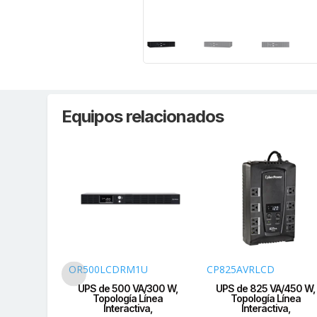
Equipos relacionados
OR500LCDRM1U
CP825AVRLCD
A/510 W,
UPS de 500 VA/300 W,
UPS de 825 VA/450 W,
 Línea
Topología Línea
Topología Línea
iva,
Interactiva,
Interactiva,