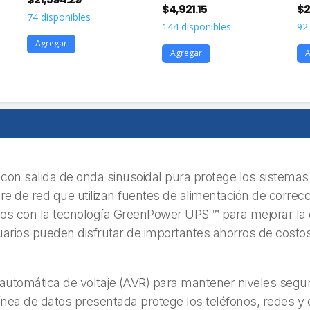
$
4,921.15
$
2
74 disponibles
144 disponibles
92
Agregar
Agregar
A
 salida de onda sinusoidal pura protege los sistemas 
are de red que utilizan fuentes de alimentación de correcc
s con la tecnología GreenPower UPS ™ para mejorar la ef
arios pueden disfrutar de importantes ahorros de costos
.
automática de voltaje (AVR) para mantener niveles segur
ínea de datos presentada protege los teléfonos, redes 