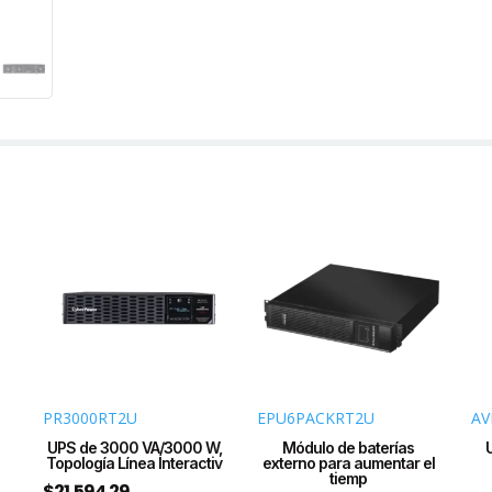
Vca
NEM
5-
15P,
Ond
Seno
Pura
Torr
o
Rack
2
UR,
Con
8
Tom
NEM
5-
PR3000RT2U
EPU6PACKRT2U
AV
15R
UPS de 3000 VA/3000 W,
Módulo de baterías
Topología Línea Interactiv
externo para aumentar el
cant
tiemp
$
21,594.29