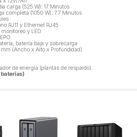
 4 x 12V/7Ah
a carga (525 W): 17 Minutos
a completa (1050 W): 7.7 Minutos
ules
ono RJ11 y Ethernet RJ45
e monitoreo y LED
 EPO
tería, batería baja y sobrecarga
 mm (Ancho x Alto x Profundidad)
dor de energía (plantas de respaldo).
 baterías)