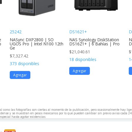
25242
DS1621+
D
e
NASync DXP2800 | SO
NAS Synology DiskStation
N
b
UGOS Pro | Intel N100 12th
DS1621+ | 6 Bahías | Pro
D
Ge
$
21,040.61
$
$
7,327.42
18 disponibles
1
373 disponibles
Agregar
Agregar
, así como las fotografías son ciertas al momento de la publicación, pero ocasionalmente hay li
unidense y se muestran en pesos mexicanos por lo que pueden cambiar sin previo aviso cada 24
especial hasta agotar existencias.