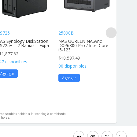
S725+
25898B
DS425+
AS Synology DiskStation
NAS UGREEN NASync
NAS Dis
S725+ | 2 Bahías | Expa
DXP6800 Pro / Intel Core
4 Bahías
i5-123
11,877.62
$
11,877
$
18,597.49
47 disponibles
136 disp
90 disponibles
Agregar
Agrega
Agregar
geros cambios debido a la tecnología cambiante.
 horas.