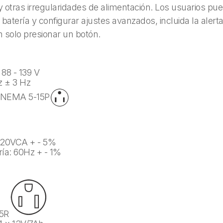
y otras irregularidades de alimentación. Los usuarios pu
 batería y configurar ajustes avanzados, incluida la aler
n solo presionar un botón.
 88 - 139 V
z ± 3 Hz
: NEMA 5-15P
: 120VCA + - 5%
ría: 60Hz + - 1%
15R