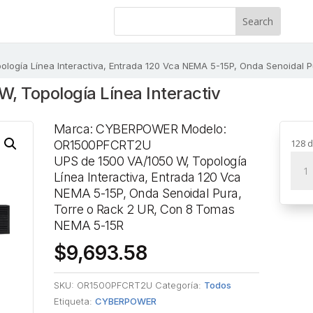
ología Línea Interactiva, Entrada 120 Vca NEMA 5-15P, Onda Senoidal 
, Topología Línea Interactiv
Marca: CYBERPOWER Modelo:
128 d
OR1500PFCRT2U
UPS
UPS de 1500 VA/1050 W, Topología
de
Línea Interactiva, Entrada 120 Vca
1500
NEMA 5-15P, Onda Senoidal Pura,
VA/1
Torre o Rack 2 UR, Con 8 Tomas
W,
NEMA 5-15R
Topo
$
9,693.58
Líne
Inter
SKU:
OR1500PFCRT2U
Categoría:
Todos
Entr
Etiqueta:
CYBERPOWER
120