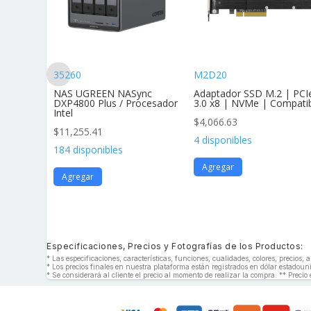
35260
M2D20
andar Af
NAS UGREEN NASync
Adaptador SSD M.2 | PCI
vimie
DXP4800 Plus / Procesador
3.0 x8 | NVMe | Compati
Intel
$
4,066.63
$
11,255.41
4 disponibles
184 disponibles
Agregar
Agregar
Especificaciones, Precios y Fotografías de los Productos:
* Las especificaciones, características, funciones, cualidades, colores, precios
* Los precios finales en nuestra plataforma están registrados en dólar estado
* Se considerará al cliente el precio al momento de realizar la compra. ** Precio 