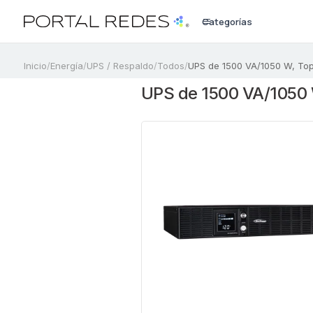
Categorías
a
Inicio
/
Energía
/
UPS / Respaldo
/
Todos
/
UPS de 1500 VA/1050 W, Top
UPS de 1500 VA/1050 W