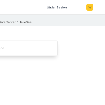
Iniciar Sesión



ataCenter / HelioSeal
ado