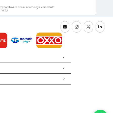
geros cambios debido a la tecnología cambiante.
 horas.



