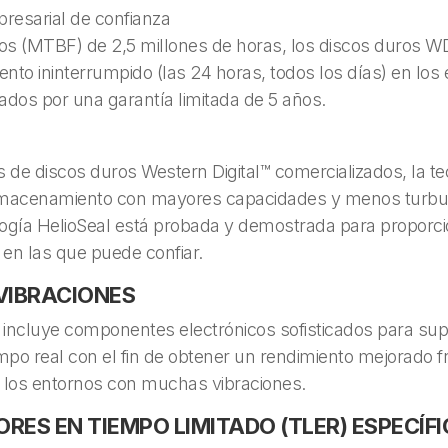
resarial de confianza
os (MTBF) de 2,5 millones de horas, los discos duros WD
ento ininterrumpido (las 24 horas, todos los días) en l
dos por una garantía limitada de 5 años.
 de discos duros Western Digital™ comercializados, la t
lmacenamiento con mayores capacidades y menos turbule
logía HelioSeal está probada y demostrada para proporci
ca en las que puede confiar.
VIBRACIONES
ncluye componentes electrónicos sofisticados para superv
tiempo real con el fin de obtener un rendimiento mejorado 
los entornos con muchas vibraciones.
RES EN TIEMPO LIMITADO (TLER) ESPECÍFI