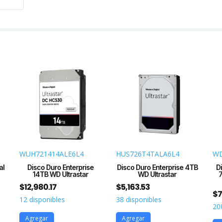
WUH721414ALE6L4
HUS726T4TALA6L4
W
al
Disco Duro Enterprise
Disco Duro Enterprise 4TB
D
14TB WD Ultrastar
WD Ultrastar
$
12,980.17
$
5,163.53
$
7
12 disponibles
38 disponibles
20
Agregar
Agregar