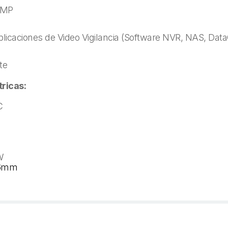
RMP
licaciones de Video Vigilancia (Software NVR, NAS, Dat
te
tricas:
C
W
1.6mm