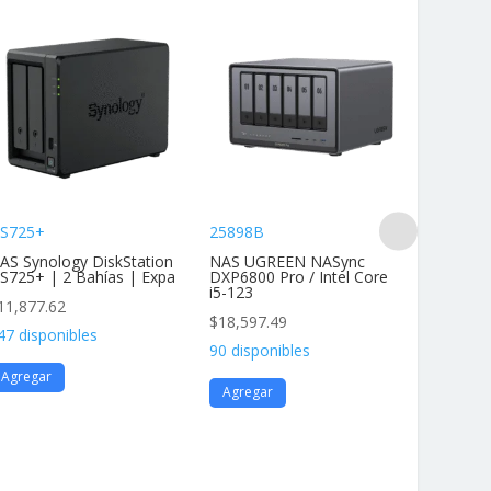
S725+
25898B
DS425+
AS Synology DiskStation
NAS UGREEN NASync
NAS Dis
S725+ | 2 Bahías | Expa
DXP6800 Pro / Intel Core
4 Bahías
i5-123
11,877.62
$
11,877
$
18,597.49
47 disponibles
136 disp
90 disponibles
Agregar
Agrega
Agregar