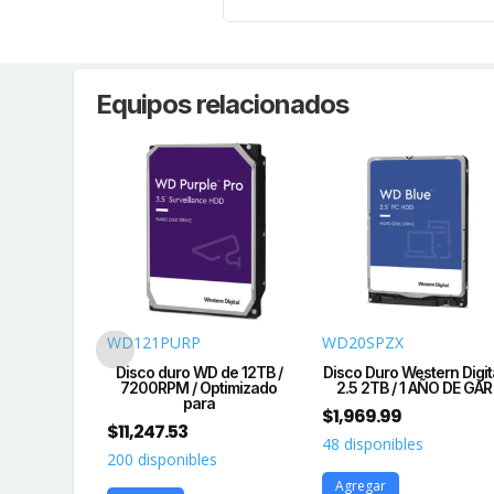
Equipos relacionados
WD121PURP
WD20SPZX
1 TB / 7200
Disco duro WD de 12TB /
Disco Duro Western Digit
proposito
7200RPM / Optimizado
2.5 2TB / 1 AÑO DE GAR
para
$
1,969.99
$
11,247.53
s
48 disponibles
200 disponibles
Agregar