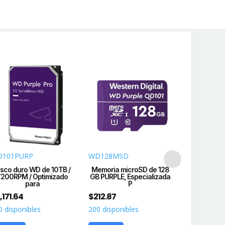
D101PURP
WD128MSD
WD43PUR
isco duro WD de 10TB /
Memoria microSD de 128
Disco Duro 
7200RPM / Optimizado
GB PURPLE, Especializada
/ 3 AÑOS DE
para
P
$
1,949.15
,171.64
$
212.87
200 disponi
0 disponibles
200 disponibles
Agregar