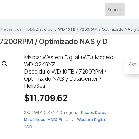
 Mecánicos (HDD)
/
Disco duro WD 10TB / 7200RPM / Optimizado NAS y D
 7200RPM / Optimizado NAS y D
Marca: Western Digital (WD) Modelo:
Agot
WD102KRYZ
Disco duro WD 10TB / 7200RPM /
Optimizado NAS y DataCenter /
HelioSeal
$
11,709.62
SKU:
WD102KRYZ
Categoría:
Discos Duros
Mecánicos (HDD)
Etiqueta:
Western Digital
(WD)