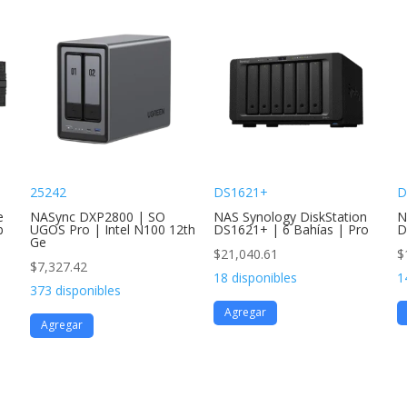
25242
DS1621+
D
e
NASync DXP2800 | SO
NAS Synology DiskStation
N
b
UGOS Pro | Intel N100 12th
DS1621+ | 6 Bahías | Pro
D
Ge
$
21,040.61
$
$
7,327.42
18 disponibles
1
373 disponibles
Agregar
Agregar