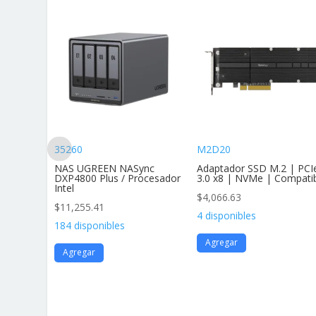
35260
M2D20
andar Af
NAS UGREEN NASync
Adaptador SSD M.2 | PCI
vimie
DXP4800 Plus / Procesador
3.0 x8 | NVMe | Compati
Intel
$
4,066.63
$
11,255.41
4 disponibles
184 disponibles
Agregar
Agregar