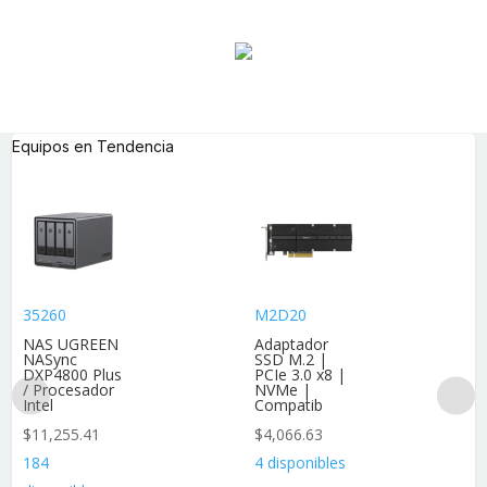
Equipos en Tendencia
35260
M2D20
NAS UGREEN
Adaptador
NASync
SSD M.2 |
DXP4800 Plus
PCIe 3.0 x8 |
/ Procesador
NVMe |
Intel
Compatib
$
11,255.41
$
4,066.63
184
4 disponibles