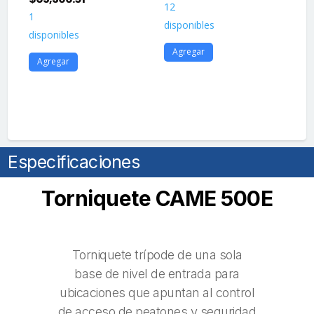
12
1
$
3
disponibles
disponibles
13
Agregar
dis
Agregar
A
Especificaciones
Torniquete CAME 500E
Torniquete trípode de una sola
base de nivel de entrada para
ubicaciones que apuntan al control
de acceso de peatones y seguridad