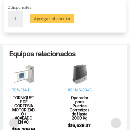
2 disponibles
TORNIQUETE
Agregar al carrito
DE
MEDIO
CUERPO
/
ACABADO
Equipos relacionados
EN
ACERO
INOXIDABLE
/
BIDIRECCIONAL
cantidad
705-EN-1
801MS-0340
DS
K3
TORNIQUET
Operador
E DE
para
LR
CORTESIA
Puertas
MOTORIZAD
Corredizas
O /
de Hasta
To
ACABADO
2000 Kg
EN AC
$
16,539.37
IZ
$
65,306.91
D