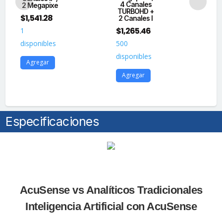
4 Canales
2 Megapixe
TURBOHD +
A
$
1,541.28
2 Canales I
M
$
1,265.46
1
$
1
disponibles
500
21
disponibles
Agregar
dis
Agregar
A
Especificaciones
AcuSense vs Analíticos Tradicionales
Inteligencia Artificial con AcuSense