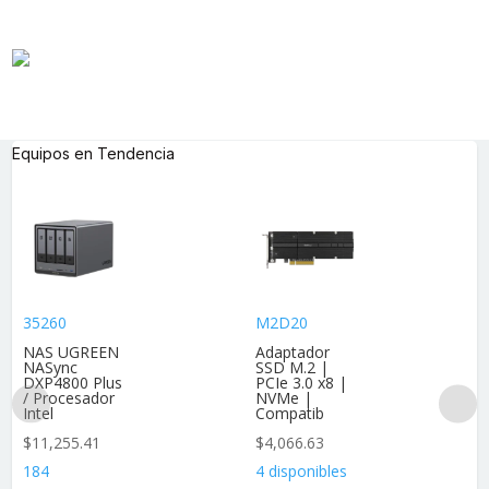
Equipos en Tendencia
35260
M2D20
NAS UGREEN
Adaptador
NASync
SSD M.2 |
DXP4800 Plus
PCIe 3.0 x8 |
/ Procesador
NVMe |
Intel
Compatib
$
11,255.41
$
4,066.63
184
4 disponibles