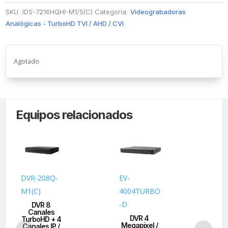
SKU:
IDS-7216HQHI-M1/S(C)
Categoría:
Videograbadoras
Analógicas - TurboHD TVI / AHD / CVI
Agotado
Equipos relacionados
DVR-208Q-
EV-
ID
M1(C)
4004TURBO
72
-D
M1
DVR 8
Canales
DVR 4
(A
TurboHD + 4
Megapixel /
Canales IP /