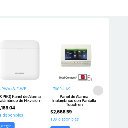
-PWA48-E-WB
L7000-LAS
DS-PWA48
X PRO) Panel de Alarma
Panel de Alarma
(AX PRO) Pa
nalámbrico de Hikvision
Inalambrico con Pantalla
Inalámbric
Touch en
,169.04
$
3,818.83
$
2,668.59
1 disponibles
200 disponi
139 disponibles
gregar
Agregar