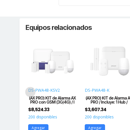
Equipos relacionados
2(R)
DS-PWA48-KSV2
DS-PWA48-K
e Alarma AX
(AX PRO) KIT de Alarma AX
(AX PRO) KIT de Alarma 
3G/4G) / I
PRO con GSM (3G/4G) / I
PRO / Incluye: 1 Hub /
$
8,524.33
$
3,607.34
s
200 disponibles
200 disponibles
Agregar
Agregar