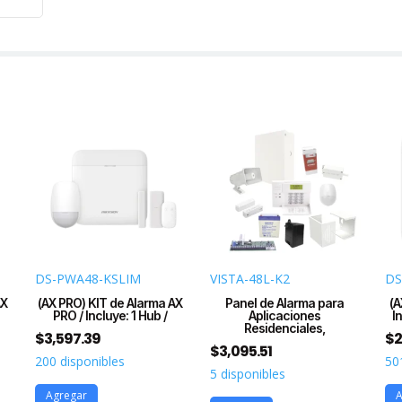
DS-PWA48-KSLIM
VISTA-48L-K2
DS
AX
(AX PRO) KIT de Alarma AX
Panel de Alarma para
(A
PRO / Incluye: 1 Hub /
Aplicaciones
I
Residenciales,
$
3,597.39
$
2
$
3,095.51
200 disponibles
50
5 disponibles
Agregar
A