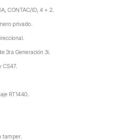
IA, CONTAC/ID, 4 + 2.
mero privado.
reccional.
e 3ra Generación 3i.
y CS47.
taje RT1440.
h tamper.