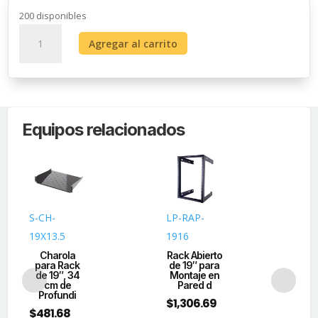
200 disponibles
Panel
Agregar al carrito
de
parcheo
de
impacto
(110)
Equipos relacionados
UTP
de
24
puertos
Cat6A,
19in,
S-CH-
LP-RAP-
NK
con
19X13.5
1916
P
barra
P
Charola
Rack Abierto
para
para Rack
de 19″ para
K
de 19″, 34
Montaje en
Organizar
cm de
Pared d
Co
cables
Profundi
$
1,306.69
$
6
y
$
481.68