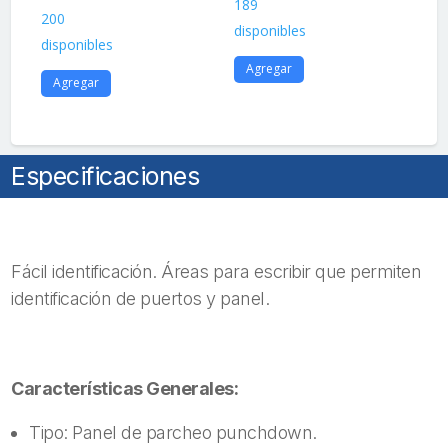
189
20
espacio
200
disponibles
dis
para
disponibles
Etiqueta
Agregar
A
cantidad
Agregar
Especificaciones
Fácil identificación. Áreas para escribir que permiten
identificación de puertos y panel.
Características Generales:
Tipo: Panel de parcheo punchdown.