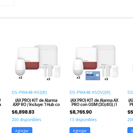
DS-PWA48-KV2(R)
DS-PWA48-KSDV2(R)
DS
/
(AX PRO) KIT de Alarma
(AX PRO) KIT de Alarma AX
(A
a
AXP RO / Incluye: 1 Hub co
PRO con GSM (3G/4G) / I
P
$
6,898.83
$
8,765.90
$
5
200 disponibles
13 disponibles
20
Agregar
Agregar
A