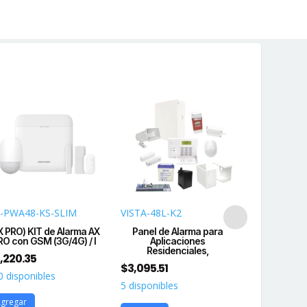
-PWA48-KS-SLIM
VISTA-48L-K2
DS-PWA48
X PRO) KIT de Alarma AX
Panel de Alarma para
(AX PRO) KI
RO con GSM (3G/4G) / I
Aplicaciones
PRO con GS
Residenciales,
,220.35
$
5,459.83
$
3,095.51
0 disponibles
18 disponib
5 disponibles
gregar
Agregar