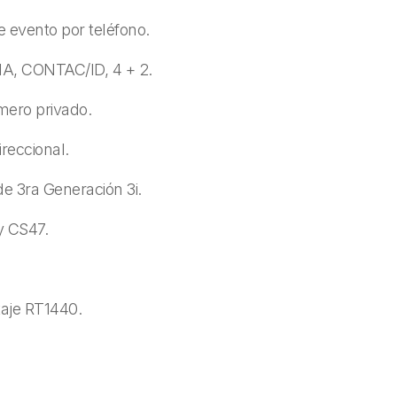
e evento por teléfono.
IA, CONTAC/ID, 4 + 2.
mero privado.
reccional.
e 3ra Generación 3i.
y CS47.
taje RT1440.