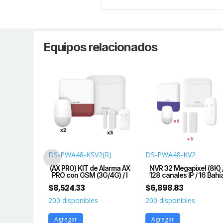
Equipos relacionados
V2
DS-PWA48-KSV2(R)
DS-PWA48-KV2
e Alarma AX
(AX PRO) KIT de Alarma AX
NVR 32 Megapixel (8K) 
3G/4G) / I
PRO con GSM (3G/4G) / I
128 canales IP / 16 Bahí
$
8,524.33
$
6,898.83
s
200 disponibles
200 disponibles
Agregar
Agregar