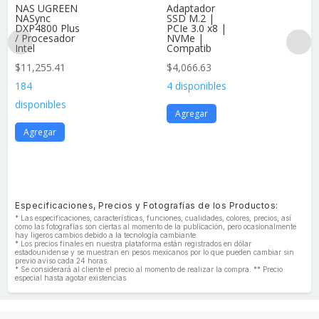
NAS UGREEN
Adaptador
NASync
SSD M.2 |
DXP4800 Plus
PCIe 3.0 x8 |
/ Procesador
NVMe |
Intel
Compatib
$
11,255.41
$
4,066.63
184
4 disponibles
disponibles
Agregar
Agregar
Especificaciones, Precios y Fotografías de los Productos:
* Las especificaciones, características, funciones, cualidades, colores, precios, así
como las fotografías son ciertas al momento de la publicación, pero ocasionalmente
hay ligeros cambios debido a la tecnología cambiante.
* Los precios finales en nuestra plataforma están registrados en dólar
estadounidense y se muestran en pesos mexicanos por lo que pueden cambiar sin
previo aviso cada 24 horas.
* Se considerará al cliente el precio al momento de realizar la compra. ** Precio
especial hasta agotar existencias.