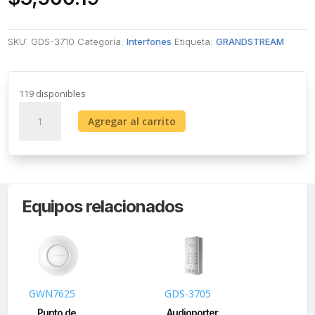
SKU:
GDS-3710
Categoría:
Interfones
Etiqueta:
GRANDSTREAM
119 disponibles
Videoportero
Agregar al carrito
IP
(SIP)
FISHEYE,
apertura
por
Equipos relacionados
código,
Antivandálico,
llamada
y/o
tarjeta,
teclado
GWN7625
GDS-3705
GW
retro-
Punto de
Audioporter