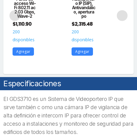
iluminación
acceso Wi-
o IP (SIP),
Gig
Fi 802.11 ac
Antivandálic
Adm
cantidad
2.03 Gbps,
o, apertura
Wave-2
po
pu
$
1,110.90
$
2,315.48
$
3
200
200
20
disponibles
disponibles
dis
Agregar
Agregar
A
Especificaciones
El GDS3710 es un Sistema de Videoportero IP que
sirve también c omo una cámara IP de vigilancia de
alta definición e intercom IP para ofrecer control de
acceso a instalaciones y monitoreo de seguridad para
edificios de todos los tamaños.