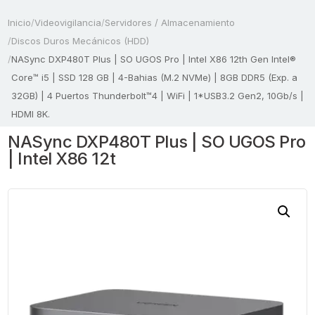
Inicio
/
Videovigilancia
/
Servidores / Almacenamiento
/
Discos Duros Mecánicos (HDD)
/
NASync DXP480T Plus | SO UGOS Pro | Intel X86 12th Gen Intel®
Core™ i5 | SSD 128 GB | 4-Bahias (M.2 NVMe) | 8GB DDR5 (Exp. a
32GB) | 4 Puertos Thunderbolt™4 | WiFi | 1*USB3.2 Gen2, 10Gb/s |
HDMI 8K.
NASync DXP480T Plus | SO UGOS Pro
| Intel X86 12t