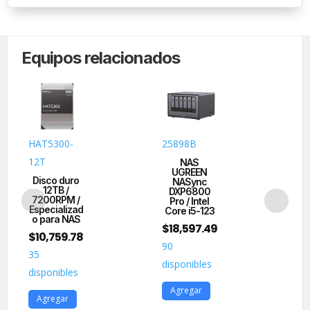
Equipos relacionados
HAT5300-
25898B
HU
12T
AL
NAS
UGREEN
Disco duro
Di
NASync
12TB /
En
DXP6800
7200RPM /
Pro / Intel
Especializad
U
Core i5-123
o para NAS
$
5
$
18,597.49
$
10,759.78
33
90
35
dis
disponibles
disponibles
A
Agregar
Agregar