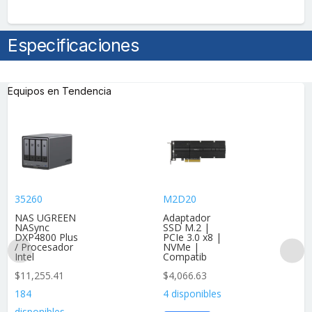
Especificaciones
Equipos en Tendencia
35260
M2D20
NAS UGREEN
Adaptador
NASync
SSD M.2 |
DXP4800 Plus
PCIe 3.0 x8 |
/ Procesador
NVMe |
Intel
Compatib
$
11,255.41
$
4,066.63
184
4 disponibles
disponibles