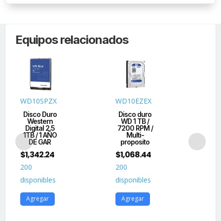
Equipos relacionados
WD10SPZX
WD10EZEX
HU
AL
Disco Duro
Disco duro
Western
WD 1 TB /
Di
Digital 2.5
7200 RPM /
En
1TB / 1 AÑO
Multi-
1
DE GAR
proposito
U
$
1,342.24
$
1,068.44
$
7
200
200
22
disponibles
disponibles
dis
Agregar
Agregar
A