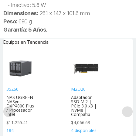
- Inactivo: 5.6 W
Dimensiones:
26.1 x 147 x 101.6 mm
Peso:
690 g.
Garantía: 5 Años.
Equipos en Tendencia
35260
M2D20
NAS UGREEN
Adaptador
NASync
SSD M.2 |
DXP4800 Plus
PCIe 3.0 x8 |
/ Procesador
NVMe |
Intel
Compatib
$
11,255.41
$
4,066.63
184
4 disponibles