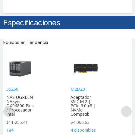
Especificaciones
Equipos en Tendencia
35260
M2D20
NAS UGREEN
Adaptador
NASync
SSD M.2 |
DXP4800 Plus
PCIe 3.0 x8 |
/ Procesador
NVMe |
Intel
Compatib
$
11,255.41
$
4,066.63
184
4 disponibles