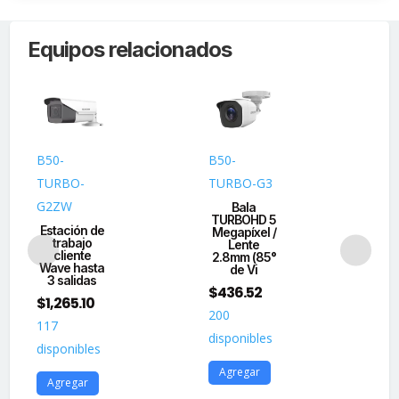
Equipos relacionados
B50-
B50-
B4
TURBO-
TURBO-G3
[Du
4G
G2ZW
Bala
4 
TURBOHD 5
/ 
Estación de
Megapíxel /
$
8
trabajo
Lente
cliente
2.8mm (85°
50
Wave hasta
de Vi
3 salidas
dis
$
436.52
$
1,265.10
200
A
117
disponibles
disponibles
Agregar
Agregar