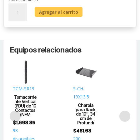
Organizador
Agregar al carrito
de
cables
horizontal
de
19",
Equipos relacionados
1UR
cantidad
TCM-SR19
S-CH-
LP
19X13.5
BA
Tomacorrie
nte Vertical
Charola
Ve
(PDU) de 10
para Rack
11
Contactos
de 19″, 34
1
(NEM
cm de
co
$
1,698.85
Profundi
$
481.68
$
2
98
disponibles
200
20