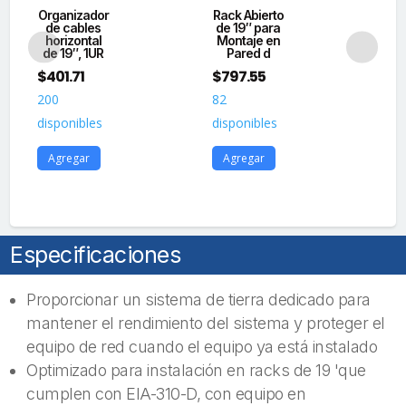
d
Organizador
Rack Abierto
Ho
de cables
de 19″ para
Pa
horizontal
Montaje en
de 19″, 1UR
Pared d
$
1
$
401.71
$
797.55
20
200
82
dis
disponibles
disponibles
A
Agregar
Agregar
Especificaciones
Proporcionar un sistema de tierra dedicado para
mantener el rendimiento del sistema y proteger el
equipo de red cuando el equipo ya está instalado
Optimizado para instalación en racks de 19 'que
cumplen con EIA-310-D, con equipo en