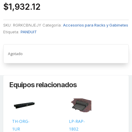
$
1,932.12
SKU:
RGRKCBNJEJY
Categoría:
Accesorios para Racks y Gabinetes
Etiqueta:
PANDUIT
Agotado
Equipos relacionados
TH-ORG-
LP-RAP-
WM
1UR
1802
Or