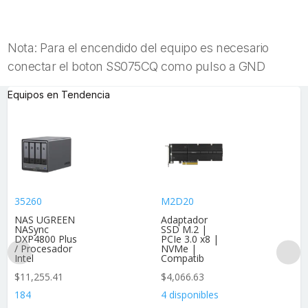
Nota: Para el encendido del equipo es necesario
conectar el boton SS075CQ como pulso a GND
Equipos en Tendencia
35260
M2D20
NAS UGREEN
Adaptador
NASync
SSD M.2 |
DXP4800 Plus
PCIe 3.0 x8 |
/ Procesador
NVMe |
Intel
Compatib
$
11,255.41
$
4,066.63
184
4 disponibles