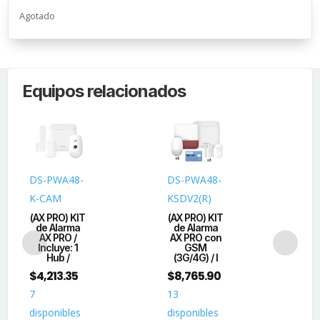
Agotado
Equipos relacionados
DS-PWA48-
DS-PWA48-
DS
K-CAM
KSDV2(R)
KS
(AX PRO) KIT
(AX PRO) KIT
(AX
de Alarma
de Alarma
d
AX PRO /
AX PRO con
A
Incluye: 1
GSM
I
Hub /
(3G/4G) / I
$
4,213.35
$
8,765.90
$
3
7
13
20
disponibles
disponibles
dis