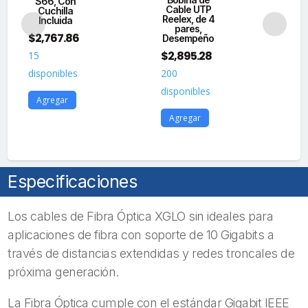
S66, Con
S
5
Cable UTP
Cuchilla
7
Reelex, de 4
Metros
Incluida
4
pares,
cantidad
$
2,767.86
$
2
Desempeño
$
2,895.28
15
11
disponibles
200
dis
disponibles
Agregar
A
Agregar
Especificaciones
Los cables de Fibra Óptica XGLO sin ideales para
aplicaciones de fibra con soporte de 10 Gigabits a
través de distancias extendidas y redes troncales de
próxima generación.
La Fibra Óptica cumple con el estándar Gigabit IEEE