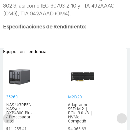
802.3, asi como IEC-60793-2-10 y TIA-492AAAC
(OM3), TIA-942AAAD (OM4).
Especificaciones de Rendimiento:
Equipos en Tendencia
35260
M2D20
NAS UGREEN
Adaptador
NASync
SSD M.2 |
DXP4800 Plus
PCIe 3.0 x8 |
/ Procesador
NVMe |
Intel
Compatib
$
11,255.41
$
4,066.63