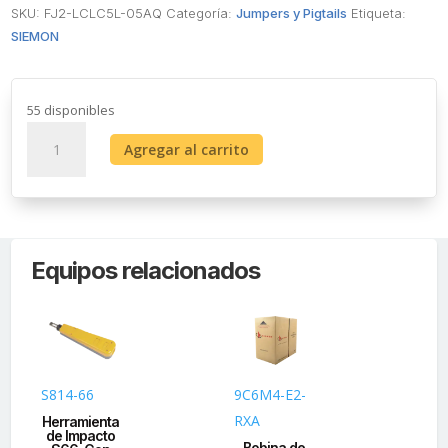
SKU:
FJ2-LCLC5L-05AQ
Categoría:
Jumpers y Pigtails
Etiqueta:
SIEMON
55 disponibles
Jumper
Agregar al carrito
de
Fibra
Óptica
Multimodo
50/125
Equipos relacionados
XGLO
OM3,
LC-
LC
Duplex,
OFNR,
S814-66
9C6M4-E2-
RS
Color
RXA
Herramienta
Aqua,
de Impacto
A
Bobina de